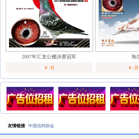
2007年汇龙公棚决赛冠军
海
0
8
￥:
￥:
友情链接
中国信鸽协会